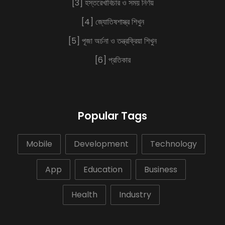
[3] হস্তরেখাবিচার ও সময় নির্ণয়
[4] জ্যোতিষশাস্ত্র শিখুন
[5] পূজা অর্চনা ও তন্ত্রক্রিয়া শিখুন
[6] প্রতিকার
Popular Tags
Mobile
Development
Technology
App
Education
Business
Health
Industry