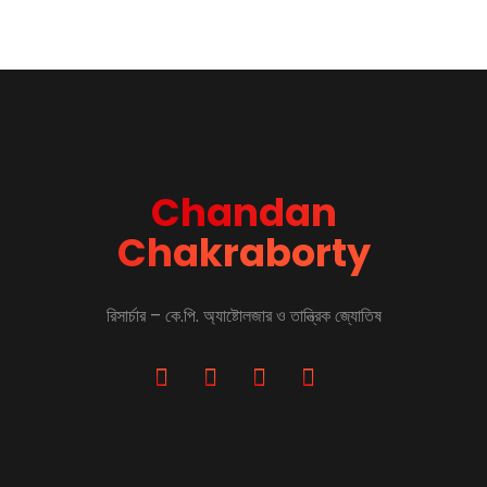
Chandan
Chakraborty
রিসার্চার – কে.পি. অ্যাষ্টোলজার ও তান্ত্রিক জ্যোতিষ