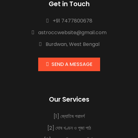
Get in Touch
+91 7477800678
astroccwebsite@gmail.com
Burdwan, West Bengal
SEND A MESSAGE
Our Services
[1] জ্যোতিষ পরামর্শ
[2] দোষ খণ্ডন ও পূজা পাঠ