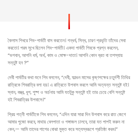
কৈলাস শিখরে শিব-পার্বতী বাস করতেন। গন্ধর্ব, সিন্ধ, চারণ প্রভৃতি তাঁদের সেবা
করতো। পরম সুখে ছিলেন শিব-পার্বতী। একদা পার্বতী শিবকে প্রশ্ন করলেন,
“ভগবান, আপনি ধর্ম, অর্থ, কাম ও মোক্ষ-দাতা। আপনি কোন ব্রত বা তপস্যায়
সন্তুষ্ট হন ?”
দেবী পার্বতীর কথা শুনে শিব বললেন, “দেবী, ফাল্গুন মাসের কৃষ্ণপক্ষের চতুর্দশী তিথির
রাত্রিকে শিবরাত্রি বলা হয়। এ রাত্রিতে উপবাস করলে আমি অত্যন্ত সন্তুষ্ট হই।
স্নান, বস্ত্র, ধূপ, পুষ্প ও অর্চনায় আমি যতটুকু সন্তুষ্ট হই তার চেয়ে বেশি সন্তুষ্ট
হই শিবরাত্রির উপবাসে।”
প্রিয় পত্নী পার্বতীকে শিব বললেন, “এদিন যারা সারা দিন উপবাস করে রাত জেগে
আমার পুজো করবে‚ মাথায় বেলপাতা ও গঙ্গাজল ঢালবে‚ তারা যত পাপই করুন না
কেন‚— আমি তাদের পাপের বোঝা মুক্ত করে সত্যস্বরূপে প্রতিষ্ঠা করব।”