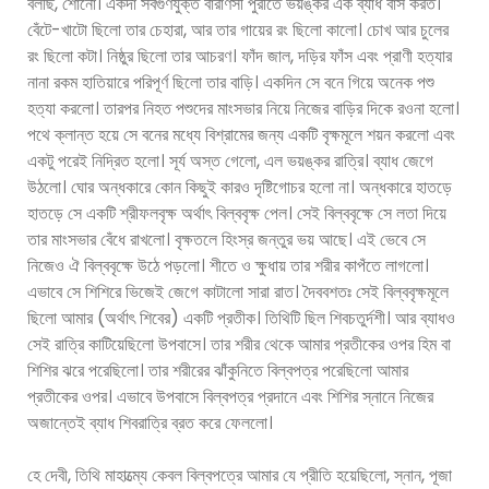
বলছি, শোনো। একদা সর্বগুণযুক্ত বারাণসী পুরীতে ভয়ঙ্কর এক ব্যাধ বাস করত।
বেঁটে-খাটো ছিলো তার চেহারা, আর তার গায়ের রং ছিলো কালো। চোখ আর চুলের
রং ছিলো কটা। নিষ্ঠুর ছিলো তার আচরণ। ফাঁদ জাল, দড়ির ফাঁস এবং প্রাণী হত্যার
নানা রকম হাতিয়ারে পরিপূর্ণ ছিলো তার বাড়ি। একদিন সে বনে গিয়ে অনেক পশু
হত্যা করলো। তারপর নিহত পশুদের মাংসভার নিয়ে নিজের বাড়ির দিকে রওনা হলো।
পথে ক্লান্ত হয়ে সে বনের মধ্যে বিশ্রামের জন্য একটি বৃক্ষমূলে শয়ন করলো এবং
একটু পরেই নিদ্রিত হলো। সূর্য অস্ত গেলো, এল ভয়ঙ্কর রাত্রি। ব্যাধ জেগে
উঠলো। ঘোর অন্ধকারে কোন কিছুই কারও দৃষ্টিগোচর হলো না। অন্ধকারে হাতড়ে
হাতড়ে সে একটি শ্রীফলবৃক্ষ অর্থাৎ বিল্ববৃক্ষ পেল। সেই বিল্ববৃক্ষে সে লতা দিয়ে
তার মাংসভার বেঁধে রাখলো। বৃক্ষতলে হিংস্র জন্তুর ভয় আছে। এই ভেবে সে
নিজেও ঐ বিল্ববৃক্ষে উঠে পড়লো। শীতে ও ক্ষুধায় তার শরীর কাপঁতে লাগলো।
এভাবে সে শিশিরে ভিজেই জেগে কাটালো সারা রাত। দৈববশতঃ সেই বিল্ববৃক্ষমূলে
ছিলো আমার (অর্থাৎ শিবের) একটি প্রতীক। তিথিটি ছিল শিবচতুর্দশী। আর ব্যাধও
সেই রাত্রি কাটিয়েছিলো উপবাসে। তার শরীর থেকে আমার প্রতীকের ওপর হিম বা
শিশির ঝরে পরেছিলো। তার শরীরের ঝাঁকুনিতে বিল্বপত্র পরেছিলো আমার
প্রতীকের ওপর। এভাবে উপবাসে বিল্বপত্র প্রদানে এবং শিশির স্নানে নিজের
অজান্তেই ব্যাধ শিবরাত্রি ব্রত করে ফেললো।
হে দেবী, তিথি মাহাত্ম্যে কেবল বিল্বপত্রে আমার যে প্রীতি হয়েছিলো, স্নান, পূজা