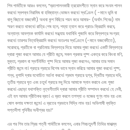
শিব পার্বতীকে আরও বললেন, “ব্রতপালনকারী ত্রয়োদশীতে স্নান করে সংযম পালন
করবে। স্বপক্ব নিরামিষ বা হবিষ্যান্ন ভোজন করবে। স্থণ্ডিল ( -মানে ভূমি বা
বালু বিছানো যজ্ঞবেদী) অথবা কুশ বিছিয়ে শয়ন করে আমার- (অর্থাৎ শিবের) নাম
স্মরণ করতে থাকবে। রাত্রি শেষ হলে, শয্যা ত্যাগ করে প্রাতঃ ক্রিয়াদি করবে,
অন্যান্য আবশ্যক কার্যাদি করবে। সন্ধ্যায় যথাবিধি পূজাদি করে বিল্বপত্র সংগ্রহ
করবে। তারপর নিত্যক্রিয়াদি করবে। অতঃপর স্থণ্ডিলে (-মানে যজ্ঞবেদীতে),
সরোবরে, প্রতীকে বা প্রতিমায় বিল্বপত্র দিয়ে আমার পূজা করবে। একটি বিল্বপত্র
দ্বারা পূজা করলে আমার যে প্রীতি জন্মে, সকল প্রকার পুষ্প একত্র করে কিংবা মণি,
মুক্তা, প্রবাল বা স্বর্ণনির্মিত পুষ্প দিয়ে আমার পূজা করলেও, আমার তার সমান
প্রীতি জন্মে না। প্রহরে প্রহরে বিশেষ ভাবে স্নান করিয়ে আমার পূজা করবে। পুষ্প,
গন্ধ, ধূপাদি দ্বার যথোচিত অর্চনা করবে। প্রথম প্রহরে দুগ্ধ, দ্বিতীয় প্রহরে দধি,
তৃতীয় প্রহরে ঘৃত এবং চতুর্থ প্রহরে মধু দিয়ে আমাকে স্নান করাবে এবং পূজা
করবে। এছাড়া যথাশক্তি নৃত্যগীতাদি দ্বারা আমার প্রীতি সম্পাদন করবে। হে দেবী,
এই হল আমার প্রীতিকর ব্রত। এ ব্রত করলে তপস্যা ও যজ্ঞের পুণ্য লাভ হয় এবং
ষোল কলায় দক্ষতা জন্মে। এ ব্রতের প্রভাবে সিদ্ধি লাভ হয়। অভিলাষী ব্যক্তি
সপ্তদীপা পৃথিবীর অধীশ্বর হয়।”
এর পর শিব তার প্রিয় পত্নী পার্বতীকে বললেন, এবার শিবচতুদর্শী তিথির মাহাত্ম্য