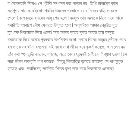
বা নৈবেদ্যাদি দিয়েও সে প্রীতি সম্পাদন করা সম্ভব নয়। তিথি মাহাত্ম্যে ব্যাধ
মহাপূণ্য লাভ করেছিলো। পরদিন উজ্জ্বল প্রভাতে ব্যাধ নিজের বাড়িতে চলে
গেলো। কালক্রমে ব্যাধের আয়ু শেষ হলো। যমদূত তার আত্মাকে নিতে এসে তাকে
যথারীতি যমপাশে বেঁধে ফেলতে উদ্যত হলো। অন্যদিকে আমার প্রেরিত দূত
ব্যাধকে শিবলোকে নিয়ে এলো। আর আমার দূতের দ্বারা আহত হয়ে যমদূত
যমরাজকে নিয়ে আমার পুরদ্বারে উপস্থিত হলো। দ্বারে শিবের অনুচর নন্দীকে দেখে
যম তাকে সব ঘটনা বললেন। এই ব্যাধ সারা জীবন ধরে কুকর্ম করেছে, জানালেন যম।
তাঁর কথা শুনে নন্দী বললেন, ধর্মরাজ, এতে কোন সন্দেহই নেই যে ঐ ব্যাধ দুরাত্মা। সে
সারা জীবন অবশ্যই পাপ করেছে। কিন্তু শিবরাত্রি ব্রতের মাহাত্ম্যে সে পাপমুক্ত
হয়েছে এবং দেবাদিদেব, সর্বেশ্বর শিবের কৃপা লাভ করে শিবলোকে এসেছে।
নন্দীর কথা শুনে বিস্মিত হলেন ধর্মরাজ। তিনি শিবের মাহাত্ম্যর কথা ভাবতে ভাবতে
যমপুরীতে চলে গেলেন।
-“এই হলো শিবরাত্রিব্রতের মাহাত্ম্য।”
শিবের কথা শুনে শিবজায়া হিমালয় কন্যা পার্বতী বিস্মিত হলেন। তিথি
শিবরাত্রিব্রতের মাহাত্ম্য নিকটজনের কাছে বর্ণনা করলেন। তাঁরা আবার তা ভক্তি
ভরে জানালেন পৃথিবীর বিভিন্ন রাজাকে। এভাবে শিবরাত্রিব্রত পৃথিবীতে প্রচলিত
হলো।